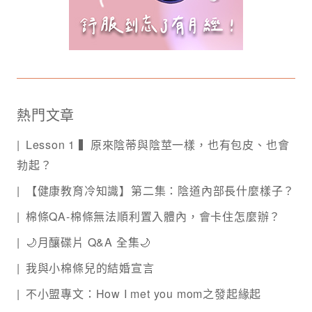
熱門文章
Lesson 1 ▍原來陰蒂與陰莖一樣，也有包皮、也會
勃起？
【健康教育冷知識】第二集：陰道內部長什麼樣子？
棉條QA-棉條無法順利置入體內，會卡住怎麼辦？
🌙月釀碟片 Q&A 全集🌙
我與小棉條兒的結婚宣言
不小盟專文：How I met you mom之發起緣起