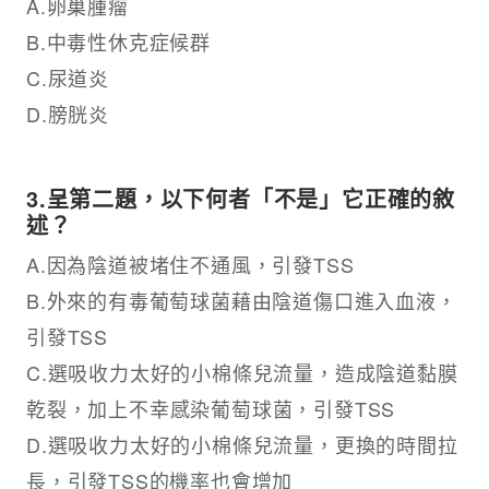
A.卵巢腫瘤
B.中毒性休克症候群
C.尿道炎
D.膀胱炎
3.呈第二題，以下何者「不是」它正確的敘
述？
A.因為陰道被堵住不通風，引發TSS
B.外來的有毒葡萄球菌藉由陰道傷口進入血液，
引發TSS
C.選吸收力太好的小棉條兒流量，造成陰道黏膜
乾裂，加上不幸感染葡萄球菌，引發TSS
D.選吸收力太好的小棉條兒流量，更換的時間拉
長，引發TSS的機率也會增加