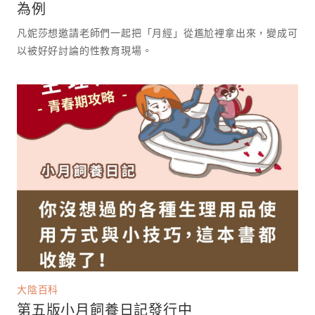
為例
凡妮莎想邀請老師們一起把「月經」從尷尬裡拿出來，變成可
以被好好討論的性教育現場。 ⁡
大陰百科
第五版小月飼養日記發行中