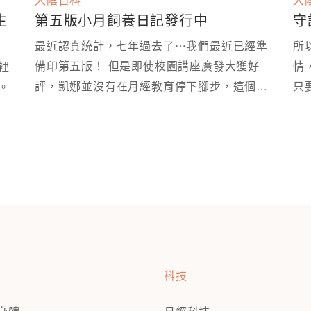
生
第五版小月飼養日記發行中
守
最近認真統計，七年過去了⋯我們最近已經準
所
備印第五版！ 但是即使校園講座廣發大獲好
情
裡
評，凱娜並沒有在月經教育停下腳步，這個月
只
拿出來，變成可以被好好討論的性教育現場。 ⁡
再版時，我們就多做了部分修改～
科技