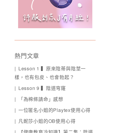
熱門文章
Lesson 1 ▍原來陰蒂與陰莖一
樣，也有包皮、也會勃起？
Lesson 9 ▍陰道穹窿
「為棉條請命」感想
一位匿名小姐的Playtex使用心得
凡妮莎小姐的OB使用心得
【健康教育冷知識】第二集：陰道