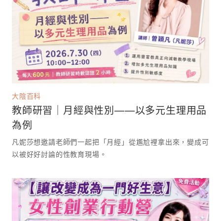
大陰百科
教師研習｜月經與性別——以多元生理用品
為例
凡妮莎想邀請老師們一起把「月經」從尷尬裡拿出來，變成可
以被好好討論的性教育現場。 ⁡