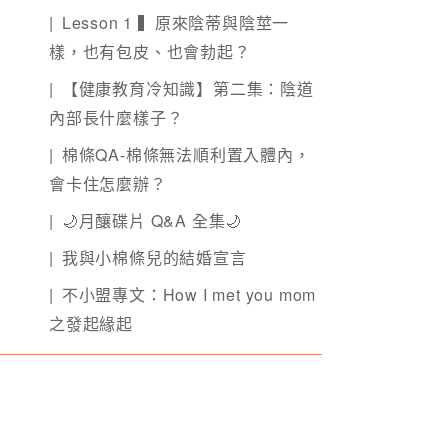
Lesson 1 ▍原來陰蒂與陰莖一
樣，也有包皮、也會勃起？
【健康教育冷知識】第二集：陰道
內部長什麼樣子？
棉條QA-棉條無法順利置入體內，
會卡住怎麼辦？
🌙月釀碟片 Q&A 全集🌙
我與小棉條兒的結婚宣言
不小盟專文：How I met you mom
之發起緣起