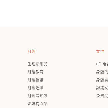
月經
女性
生理期用品
3D 
月經教育
身體
月經倡議
身體
月經迷思
認識
月經冷知識
免費
姊妹掏心話