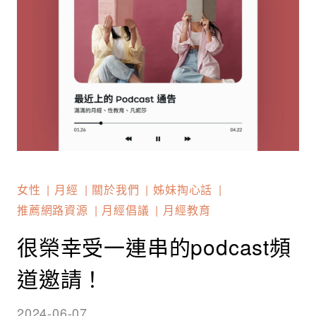
女性
月經
關於我們
姊妹掏心話
推薦網路資源
月經倡議
月經教育
很榮幸受一連串的podcast頻
道邀請！
2024-06-07