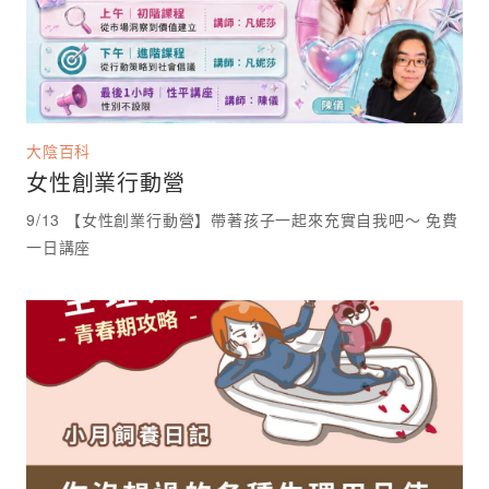
大陰百科
女性創業行動營
9/13 【女性創業行動營】帶著孩子一起來充實自我吧～ 免費
一日講座 ⁡