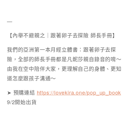
—
【內舉不避親之｜跟著卵子去探險 師長手冊】
我們的亞洲第一本月經立體書：跟著卵子去探
險，全部的師長手冊都是凡妮莎親自錄音的唷～
由我在空中陪伴大家，更理解自己的身體、更知
道怎麼跟孩子溝通～
➤ 預購連結
https://lovekira.one/pop_up_book
9/2開始出貨