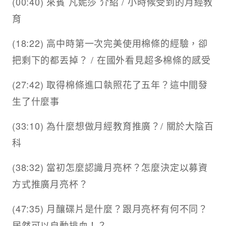
(00:40) 來賓 凡妮莎 介紹 / 小時候受到的月經教
育
(18:22) 高中時第一次完美使用棉條的經驗，卻
把剩下的都丟掉？ / 在國外看見超多棉條的感受
(27:42) 取得棉條進口執照花了五年？這中間發
生了什麼事
(33:10) 為什麼想做月經教育推廣？/ 關於大陰百
科
(38:32) 當初怎麼認識月亮杯？怎麼決定以募資
方式推廣月亮杯？
(47:35) 月釀碟片是什麼？跟月亮杯有何不同？
居然可以自動排血！？