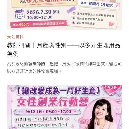
大陰百科
教師研習｜月經與性別——以多元生理用品
為例
凡妮莎想邀請老師們一起把「月經」從尷尬裡拿出來，變成可
以被好好討論的性教育現場。 ⁡