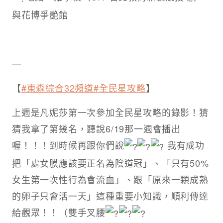
與花博爭艷館
—
【
#東森綜合32頻道
#全民星攻略
】
上週是凡妮莎第一次參加全民星攻略的錄影！猜
猜我拿了第幾名，聽說6/19那一週會播出
喔！！！到時候再跟你們說
我有成功
把「處女膜應該要正名為陰道冠」、「只有50%
女生第一次性行為會流血」、跟「原來一顆成熟
的卵子只會活一天」這種重要小知識，順利傳達
給觀眾！！（雙手叉腰