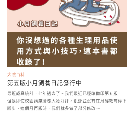
大陰百科
第五版小月飼養日記發行中
最近認真統計，七年過去了⋯我們最近已經準備印第五版！
但是即使校園講座廣發大獲好評，凱娜並沒有在月經教育停下
腳步，這個月再版時，我們就多做了部分修改～