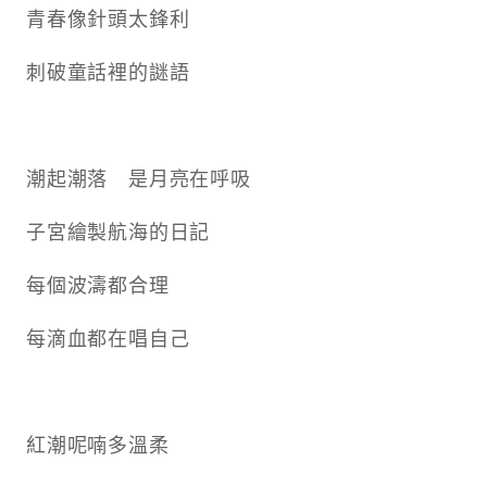
青春像針頭太鋒利
刺破童話裡的謎語
潮起潮落 是月亮在呼吸
子宮繪製航海的日記
每個波濤都合理
每滴血都在唱自己
紅潮呢喃多溫柔