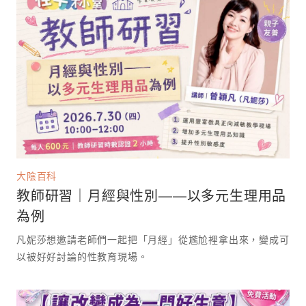
大陰百科
教師研習｜月經與性別——以多元生理用品
為例
凡妮莎想邀請老師們一起把「月經」從尷尬裡拿出來，變成可
以被好好討論的性教育現場。 ⁡