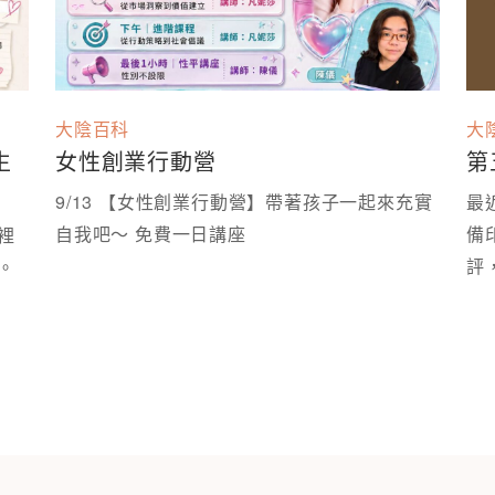
大陰百科
大
女性創業行動營
生
第
9/13 【女性創業行動營】帶著孩子一起來充實
最
自我吧～ 免費一日講座 ⁡
備
裡
評
拿出來，變成可以被好好討論的性教育現場。 ⁡
再