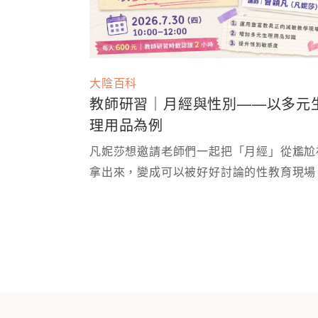
大陰百科
教師研習｜月經與性別——以多元
理用品為例
凡妮莎想邀請老師們一起把「月經」從尷尬