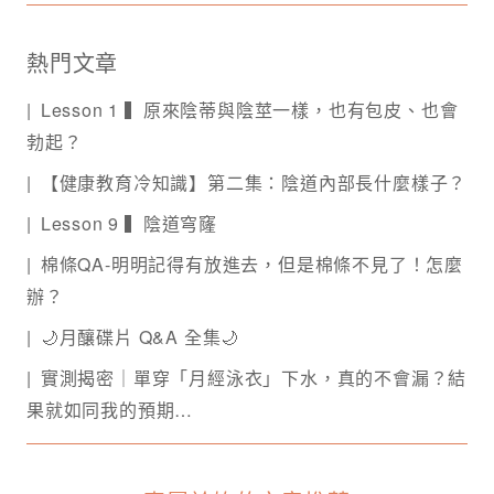
熱門文章
Lesson 1 ▍原來陰蒂與陰莖一樣，也有包皮、也會
勃起？
【健康教育冷知識】第二集：陰道內部長什麼樣子？
Lesson 9 ▍陰道穹窿
棉條QA-明明記得有放進去，但是棉條不見了！怎麼
辦？
🌙月釀碟片 Q&A 全集🌙
實測揭密｜單穿「月經泳衣」下水，真的不會漏？結
果就如同我的預期…