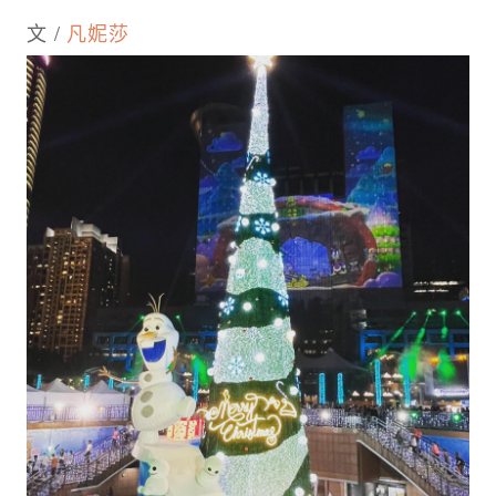
文 /
凡妮莎