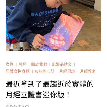
女性
月經
關於我們
凱娜品牌文
認識女性身體
姊妹掏心話
月經倡議
月經教育
最近拿到了最趨近於實體的
月經立體書迷你版！
2024-03-21