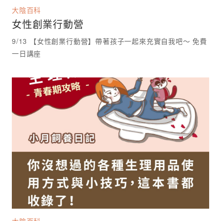
大陰百科
女性創業行動營
9/13 【女性創業行動營】帶著孩子一起來充實自我吧～ 免費
一日講座 ⁡