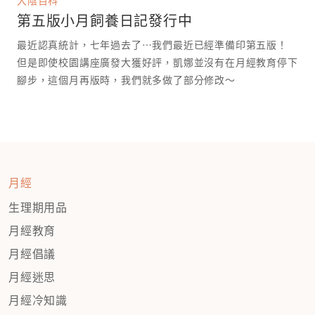
大陰百科
第五版小月飼養日記發行中
最近認真統計，七年過去了⋯我們最近已經準備印第五版！
但是即使校園講座廣發大獲好評，凱娜並沒有在月經教育停下
腳步，這個月再版時，我們就多做了部分修改～
月經
生理期用品
月經教育
月經倡議
月經迷思
月經冷知識