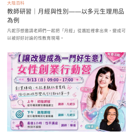
大陰百科
教師研習｜月經與性別——以多元生理用品
為例
凡妮莎想邀請老師們一起把「月經」從尷尬裡拿出來，變成可
以被好好討論的性教育現場。 ⁡