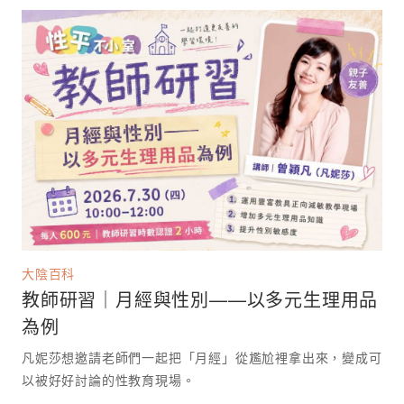
大陰百科
教師研習｜月經與性別——以多元生理用品
為例
凡妮莎想邀請老師們一起把「月經」從尷尬裡拿出來，變成可
以被好好討論的性教育現場。 ⁡