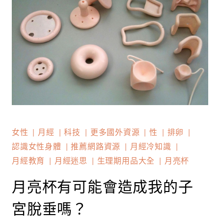
女性
月經
科技
更多國外資源
性
排卵
認識女性身體
推薦網路資源
月經冷知識
月經教育
月經迷思
生理期用品大全
月亮杯
月亮杯有可能會造成我的子
宮脫垂嗎？