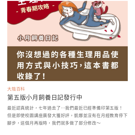
大陰百科
第五版小月飼養日記發行中
最近認真統計，七年過去了⋯我們最近已經準備印第五版！
但是即使校園講座廣發大獲好評，凱娜並沒有在月經教育停下
腳步，這個月再版時，我們就多做了部分修改～