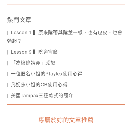
熱門文章
Lesson 1 ▍原來陰蒂與陰莖一樣，也有包皮、也會
勃起？
Lesson 9 ▍陰道穹窿
「為棉條請命」感想
一位匿名小姐的Playtex使用心得
凡妮莎小姐的OB使用心得
美國Tampax三種款式的簡介
專屬於妳的文章推薦