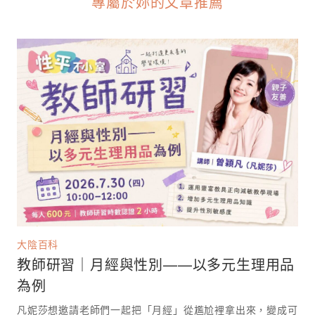
專屬於妳的文章推薦
大陰百科
教師研習｜月經與性別——以多元生理用品
為例
凡妮莎想邀請老師們一起把「月經」從尷尬裡拿出來，變成可