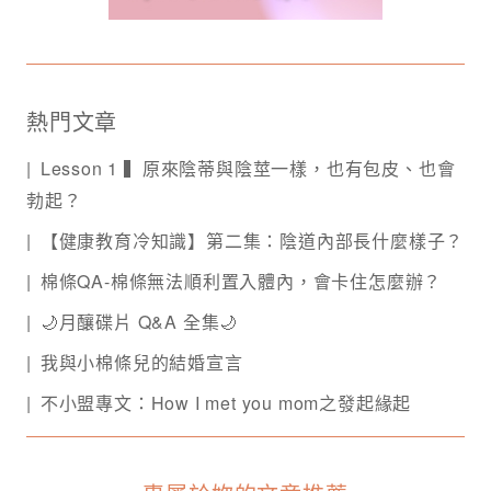
熱門文章
Lesson 1 ▍原來陰蒂與陰莖一樣，也有包皮、也會
勃起？
【健康教育冷知識】第二集：陰道內部長什麼樣子？
棉條QA-棉條無法順利置入體內，會卡住怎麼辦？
🌙月釀碟片 Q&A 全集🌙
我與小棉條兒的結婚宣言
不小盟專文：How I met you mom之發起緣起