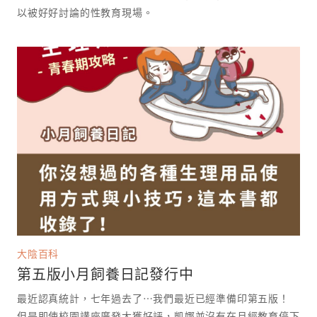
以被好好討論的性教育現場。 ⁡
大陰百科
第五版小月飼養日記發行中
最近認真統計，七年過去了⋯我們最近已經準備印第五版！
但是即使校園講座廣發大獲好評，凱娜並沒有在月經教育停下