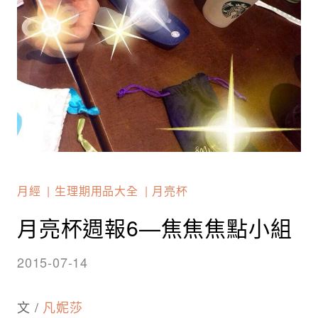
月經
生理期用品大全
月亮杯
月亮杯週報6—焦焦焦點小組
2015-07-14
文 /
凡妮莎