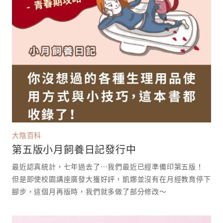
大陰百科
第五版小月飼養日記發行中
最近認真統計，七年過去了⋯我們最近已經準備印第五版！
但是即使校園講座廣發大獲好評，凱娜並沒有在月經教育停下
腳步，這個月再版時，我們就多做了部分修改～