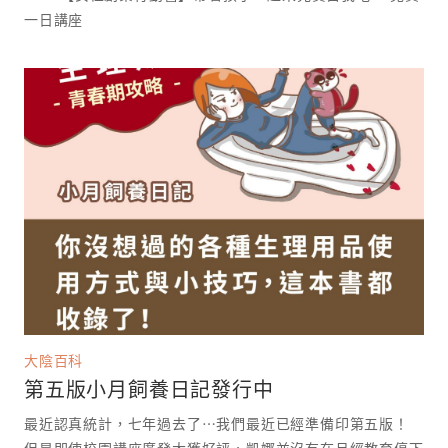
一日講座 ⁡
大陰百科
第五版小月飼養日記發行中
最近認真統計，七年過去了⋯我們最近已經準備印第五版！