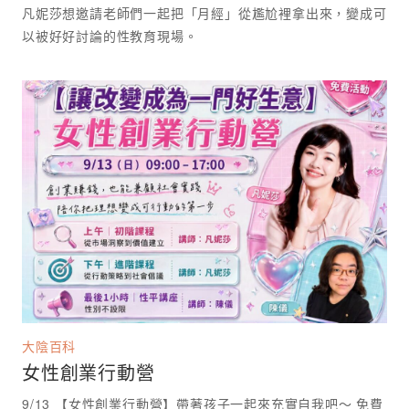
凡妮莎想邀請老師們一起把「月經」從尷尬裡拿出來，變成可
以被好好討論的性教育現場。 ⁡
大陰百科
女性創業行動營
9/13 【女性創業行動營】帶著孩子一起來充實自我吧～ 免費