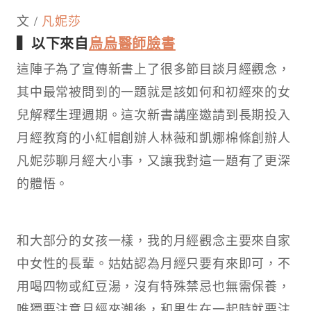
文 /
凡妮莎
▍以下來自
烏烏醫師臉書
這陣子為了宣傳新書上了很多節目談月經觀念，
其中最常被問到的一題就是該如何和初經來的女
兒解釋生理週期。這次新書講座邀請到長期投入
月經教育的小紅帽創辦人林薇和凱娜棉條創辦人
凡妮莎聊月經大小事，又讓我對這一題有了更深
的體悟。​
和大部分的女孩一樣，我的月經觀念主要來自家
中女性的長輩。姑姑認為月經只要有來即可，不
用喝四物或紅豆湯，沒有特殊禁忌也無需保養，
唯獨要注意月經來潮後，和男生在一起時就要注