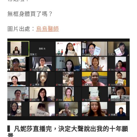
無框身體買了嗎？
圖片出處：
烏烏醫師
▍凡妮莎直播完，決定大聲說出我的十年願
景