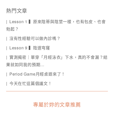
熱門文章
Lesson 1 ▍原來陰蒂與陰莖一樣，也有包皮、也會
勃起？
沒有性經驗可以做內診嗎？
Lesson 9 ▍陰道穹窿
實測揭密｜單穿「月經泳衣」下水，真的不會漏？結
果就如同我的預期…
Period Game月經桌遊來了！
今天在忙這篇倡議文！
專屬於妳的文章推薦