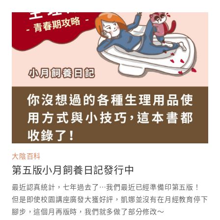
大陰百科
第五版小月飼養日記發行中
最近認真統計，七年過去了⋯我們最近已經準備印第五版！
但是即使校園講座廣發大獲好評，凱娜並沒有在月經教育停下
腳步，這個月再版時，我們就多做了部分修改～