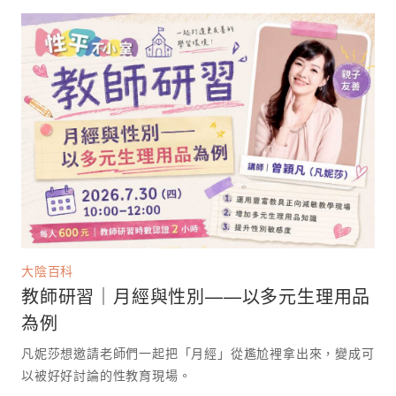
大陰百科
教師研習｜月經與性別——以多元生理用品
為例
凡妮莎想邀請老師們一起把「月經」從尷尬裡拿出來，變成可
以被好好討論的性教育現場。 ⁡