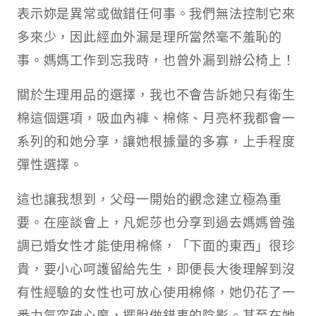
表示妳是異常或做錯任何事。我們無法控制它來
多來少，因此經血外漏是理所當然毫不羞恥的
事。媽媽工作到忘我時，也曾外漏到辦公椅上！​
關於生理用品的選擇，我也不會告訴她只有衛生
棉這個選項，吸血內褲、棉條、月亮杯我都會一
系列的和她分享，讓她根據量的多寡，上手程度
彈性選擇。​
這也讓我想到，父母一開始的觀念建立極為重
要。在座談會上，凡妮莎也分享到過去媽媽曾強
調已婚女性才能使用棉條，「下面的東西」很珍
貴，要小心呵護留給先生，即便長大後理解到沒
有性經驗的女性也可放心使用棉條，她仍花了一
番力氣突破心魔，擺脫做錯事的陰影。甚至在她