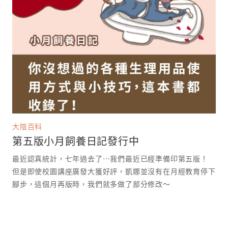
大陰百科
第五版小月飼養日記發行中
最近認真統計，七年過去了⋯我們最近已經準備印第五版！
但是即使校園講座廣發大獲好評，凱娜並沒有在月經教育停下
腳步，這個月再版時，我們就多做了部分修改～