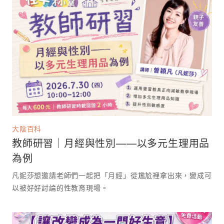
大陰百科
教師研習｜月經與性別——以多元生理用品
為例
凡妮莎想邀請老師們一起把「月經」從尷尬裡拿出來，變成可
以被好好討論的性教育現場。 ⁡