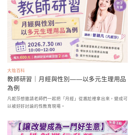
大陰百科
教師研習｜月經與性別——以多元生理用品
為例
凡妮莎想邀請老師們一起把「月經」從尷尬裡拿出來，變成可
以被好好討論的性教育現場。 ⁡