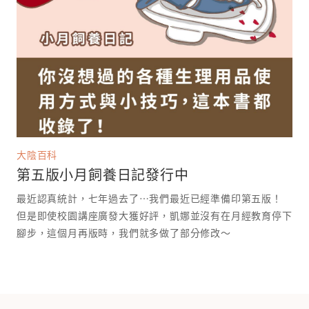
大陰百科
第五版小月飼養日記發行中
最近認真統計，七年過去了⋯我們最近已經準備印第五版！
但是即使校園講座廣發大獲好評，凱娜並沒有在月經教育停下
腳步，這個月再版時，我們就多做了部分修改～