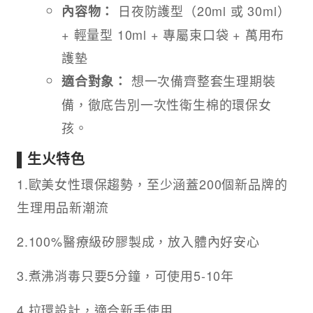
日夜防護型（20ml 或 30ml）
內容物：
+ 輕量型 10ml + 專屬束口袋 + 萬用布
護墊
想一次備齊整套生理期裝
適合對象：
備，徹底告別一次性衛生棉的環保女
孩。
▌生火特色
1.歐美女性環保趨勢，至少涵蓋200個新品牌的
生理用品新潮流
2.100%醫療級矽膠製成，放入體內好安心
3.煮沸消毒只要5分鐘，可使用5-10年
4.拉環設計，適合新手使用