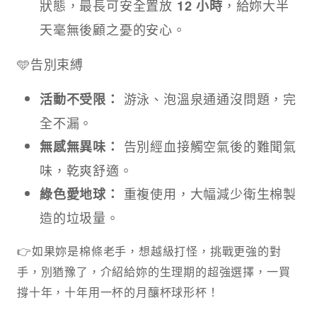
狀態，最長可安全置放
，給妳大半
12 小時
天毫無後顧之憂的安心。
🩵告別束縛
游泳、泡溫泉通通沒問題，完
活動不受限：
全不漏。
告別經血接觸空氣後的難聞氣
無感無異味：
味，乾爽舒適。
重複使用，大幅減少衛生棉製
綠色愛地球：
造的垃圾量。
👉如果妳是棉條老手，想越級打怪，挑戰更強的對
手，別猶豫了，介紹給妳的生理期的超強選擇，一買
撐十年，十年用一杯的月釀杯球形杯！