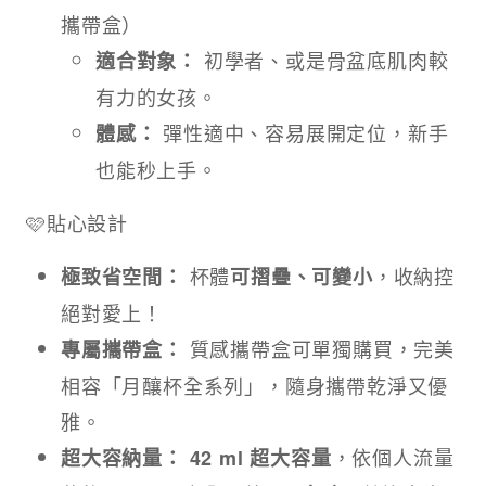
攜帶盒）
初學者、或是骨盆底肌肉較
適合對象：
有力的女孩。
彈性適中、容易展開定位，新手
體感：
也能秒上手。
🩷貼心設計
杯體
，收納控
極致省空間：
可摺疊、可變小
絕對愛上！
質感攜帶盒可單獨購買，完美
專屬攜帶盒：
相容「月釀杯全系列」，隨身攜帶乾淨又優
雅。
，依個人流量
超大容納量：
42 ml 超大容量