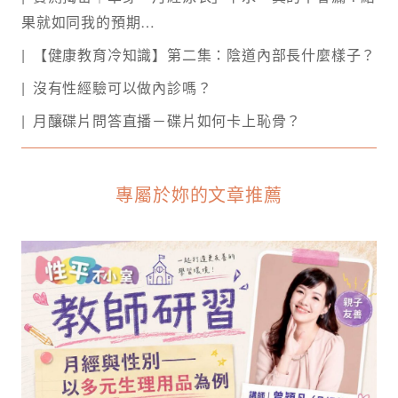
果就如同我的預期…
【健康教育冷知識】第二集：陰道內部長什麼樣子？
沒有性經驗可以做內診嗎？
月釀碟片問答直播－碟片如何卡上恥骨？️
專屬於妳的文章推薦