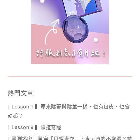
熱門文章
Lesson 1 ▍原來陰蒂與陰莖一樣，也有包皮、也會
勃起？
Lesson 9 ▍陰道穹窿
實測揭密｜單穿「月經泳衣」下水，真的不會漏？結