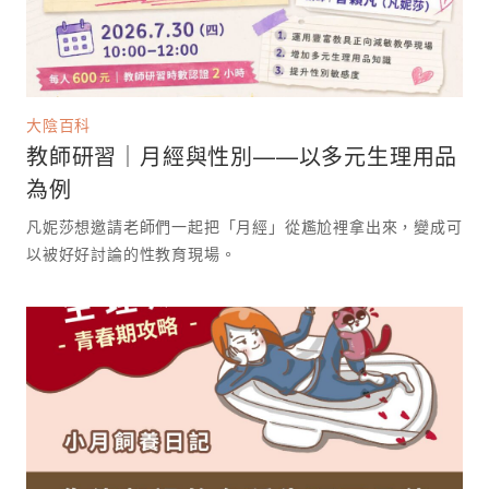
大陰百科
教師研習｜月經與性別——以多元生理用品
為例
凡妮莎想邀請老師們一起把「月經」從尷尬裡拿出來，變成可
以被好好討論的性教育現場。 ⁡