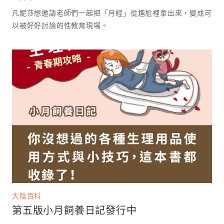
凡妮莎想邀請老師們一起把「月經」從尷尬裡拿出來，變成可
以被好好討論的性教育現場。 ⁡
大陰百科
第五版小月飼養日記發行中