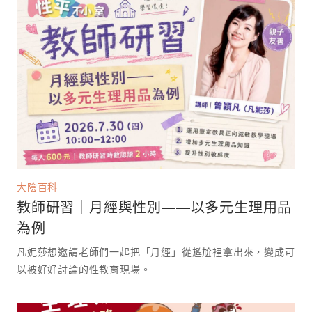
大陰百科
教師研習｜月經與性別——以多元生理用品
為例
凡妮莎想邀請老師們一起把「月經」從尷尬裡拿出來，變成可
以被好好討論的性教育現場。 ⁡