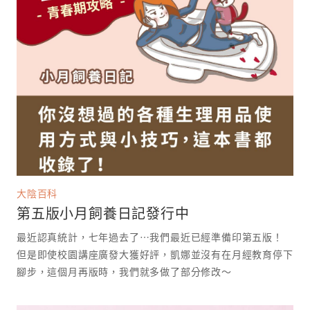
大陰百科
第五版小月飼養日記發行中
最近認真統計，七年過去了⋯我們最近已經準備印第五版！
但是即使校園講座廣發大獲好評，凱娜並沒有在月經教育停下
腳步，這個月再版時，我們就多做了部分修改～