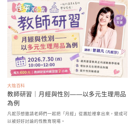
大陰百科
教師研習｜月經與性別——以多元生理用品
為例
凡妮莎想邀請老師們一起把「月經」從尷尬裡拿出來，變成可
以被好好討論的性教育現場。 ⁡