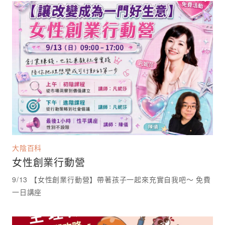
大陰百科
女性創業行動營
9/13 【女性創業行動營】帶著孩子一起來充實自我吧～ 免費
一日講座 ⁡