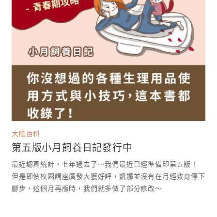
大陰百科
第五版小月飼養日記發行中
最近認真統計，七年過去了⋯我們最近已經準備印第五版！
但是即使校園講座廣發大獲好評，凱娜並沒有在月經教育停下
腳步，這個月再版時，我們就多做了部分修改～