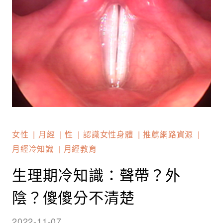
女性
月經
性
認識女性身體
推薦網路資源
月經冷知識
月經教育
生理期冷知識：聲帶？外
陰？傻傻分不清楚
2022-11-07