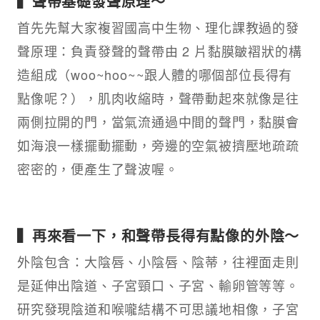
▍聲帶基礎發聲原理～
首先先幫大家複習國高中生物、理化課教過的發
聲原理：負責發聲的聲帶由 2 片黏膜皺褶狀的構
造組成（woo~hoo~~跟人體的哪個部位長得有
點像呢？），肌肉收縮時，聲帶動起來就像是往
兩側拉開的門，當氣流通過中間的聲門，黏膜會
如海浪一樣擺動擺動，旁邊的空氣被擠壓地疏疏
密密的，便產生了聲波喔。
▍再來看一下，和聲帶長得有點像的外陰～
外陰包含：大陰唇、小陰唇、陰蒂，往裡面走則
是延伸出陰道、子宮頸口、子宮、輸卵管等等。
研究發現陰道和喉嚨結構不可思議地相像，子宮