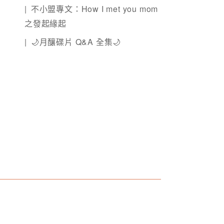
不小盟專文：How I met you mom
之發起緣起
🌙月釀碟片 Q&A 全集🌙