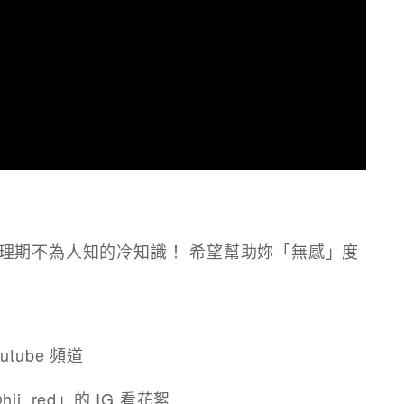
理期不為人知的冷知識！ 希望幫助妳「無感」度
utube 頻道
hii_red」的 IG 看花絮