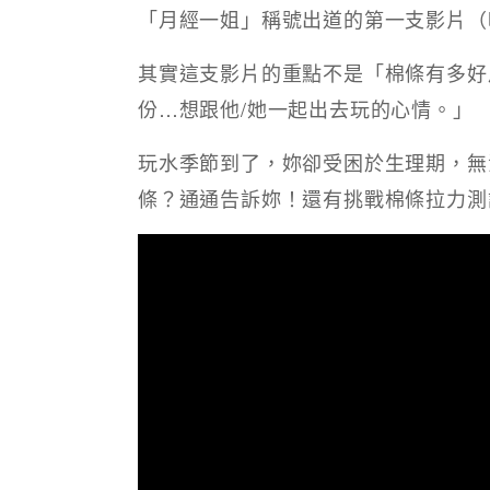
「月經一姐」稱號出道的第一支影片（
其實這支影片的重點不是「棉條有多好
份…想跟他/她一起出去玩的心情。」
玩水季節到了，妳卻受困於生理期，無
條？通通告訴妳！還有挑戰棉條拉力測