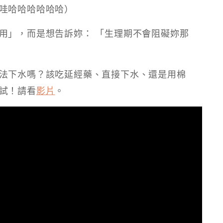
哇哈哈哈哈哈哈）
用」，而是想告訴妳： 「生理期不會阻礙妳那
法下水嗎？該吃延經藥、直接下水、還是用棉
試！請看
影片
。