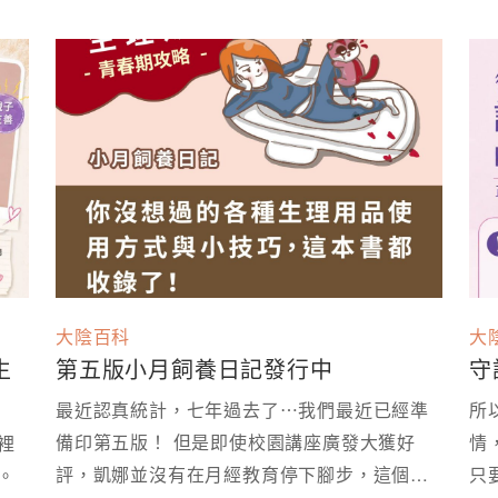
大陰百科
大
生
第五版小月飼養日記發行中
守
最近認真統計，七年過去了⋯我們最近已經準
所
備印第五版！ 但是即使校園講座廣發大獲好
情
裡
評，凱娜並沒有在月經教育停下腳步，這個月
只
拿出來，變成可以被好好討論的性教育現場。 ⁡