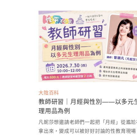
大陰百科
教師研習｜月經與性別——以多元
理用品為例
凡妮莎想邀請老師們一起把「月經」從尷尬