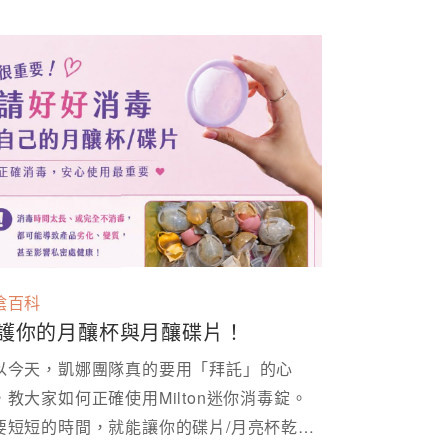
陰百科
護你的月釀杯與月釀碟片！
以今天，凱娜團隊真的要用「拜託」的心
，教大家如何正確使用Milton迷你消毒錠。
要短短的時間，就能讓你的碟片/月亮杯乾淨