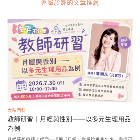
專屬於妳的文章推薦
大陰百科
教師研習｜月經與性別——以多元生理用品
為例
凡妮莎想邀請老師們一起把「月經」從尷尬裡拿出來，變成可