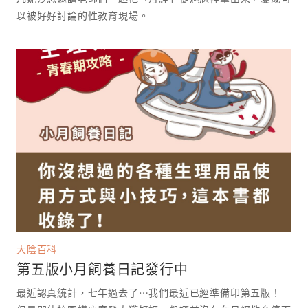
以被好好討論的性教育現場。 ⁡
大陰百科
第五版小月飼養日記發行中
最近認真統計，七年過去了⋯我們最近已經準備印第五版！