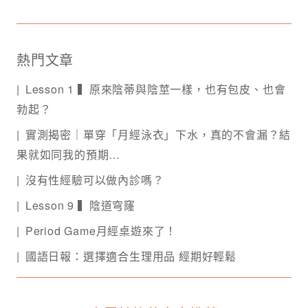
熱門文章
Lesson 1 ▍原來陰蒂與陰莖一樣，也有包皮、也會
勃起？
實測揭密｜單穿「月經泳衣」下水，真的不會漏？結
果就如同我的預期…
沒有性經驗可以做內診嗎？
Lesson 9 ▍陰道穹窿
Period Game月經桌遊來了！
國語日報：選擇適合生理用品 經期好輕鬆