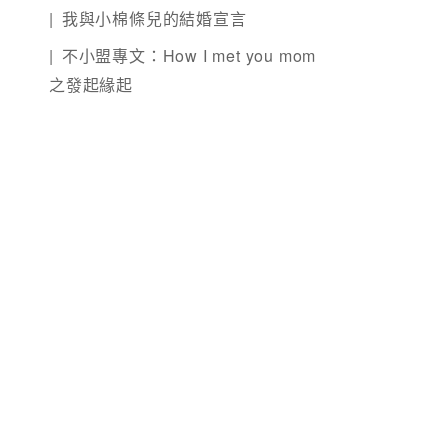
我與小棉條兒的結婚宣言
不小盟專文：How I met you mom
之發起緣起