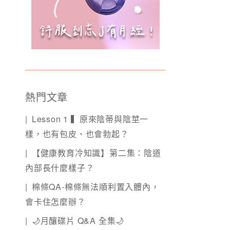
熱門文章
Lesson 1 ▍原來陰蒂與陰莖一
樣，也有包皮、也會勃起？
【健康教育冷知識】第二集：陰道
內部長什麼樣子？
棉條QA-棉條無法順利置入體內，
會卡住怎麼辦？
🌙月釀碟片 Q&A 全集🌙