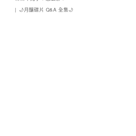
🌙月釀碟片 Q&A 全集🌙