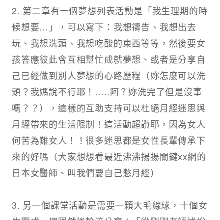
2. 第二章有一個夢想列表活動是「我生理期的時
候想要…」，可以寫下：我想禱告、我想出去
玩、我想洗頭、我想吃酸的東西等等，然後要女
孩答應彼此會互相幫忙成就夢想、或者是分享自
己已經做到別人夢想的心路歷程（妳怎麼可以洗
頭？我媽說不行耶！…..阿？妳洗完了但是沒事
嗎？？），這樣的互助支持可以杜絕月經迷思與
月經帶來的生活限制！這活動超讚耶，因為女人
何苦為難女人！！很多迷思都是女性長輩傳承下
來的好嗎（大家想想看最近沸沸揚揚關鍵xx網的
日本女醫師、叫我們要自己憋月經）​
3. 另一個課堂活動是需要一顆大毛線球，十個女