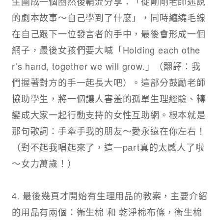
生圍成一個圈然後輪流分享：「從剛剛老師述說
的劇本故事～自己學到了什麼」，同時纏繞毛線
在自己跟下一位發言者的手中，最後會形成一個
網子，最後女孩們要大喊「Holding each othe
r’s hand, together we will grow.」（翻譯：我
們握著對方的手一起長大吧）。這部分鼓勵老師
協助學生，將一個讓人害羞的孤單生理經驗、轉
變成大家一起行動支持的女性互助網。根本就是
那句歌詞：手牽手我的朋友～愛永遠在你左右！
（對不起我唱起來了，這一part真的太感人了啦
～女力萬歲！）​
4. 最後幾頁才開始有生理用品的教案，主要介紹
的用品有兩個：衛生棉 和 乾淨棉布條，衛生棉