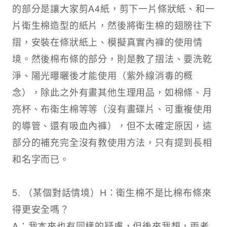
的部分是讓大家剪A4紙，剪下一片條狀紙、和一
片衛生棉造型的紙片，然後將衛生棉的翅膀往下
摺，安裝在條狀紙上、模擬真實內褲的使用情
境。然後棉布條的部分，則是教了摺法、要洗乾
淨、陽光曝曬後才能使用（紫外線消毒的概
念），除此之外有畫其他生理用品，如棉條、月
亮杯、布衛生棉等等（沒有畫碟片、可重複使用
的導管、還有吸血內褲），但不太確定原因，這
部分的補充完全沒有教使用方法，只有提到長相
和名字而已。​
5. （某個對話情境）H：衛生棉不是比棉布條來
得更安全嗎？​
A：我本來也有同樣的疑慮，但後來我想，兩者