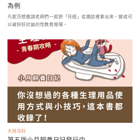
為例
凡妮莎想邀請老師們一起把「月經」從尷尬裡拿出來，變成可
以被好好討論的性教育現場。 ⁡
大陰百科
第五版小月飼養日記發行中