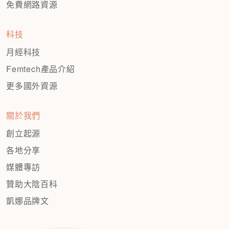
免費網路資源
科技
月經科技
Femtech產品介紹
更多國外資源
關於我們
創立起源
各地分享
媒體專訪
贊助大陰百科
凱娜品牌文