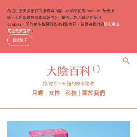
為提供您更多優質的服務與內容，本網站使用 cookies 分析技
術。若您繼續閱覽本網站內容，即表示您同意我們使用
cookies，關於更多相關隱私權政策資訊，請閱讀我們的
隱私權及
安全政策宣示
。
我知道了
search
妳/你所不知道的陰部秘密
月經
女性
科技
關於我們