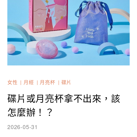
女性
月經
月亮杯
碟片
碟片或月亮杯拿不出來，該
怎麼辦！？
2026-05-31