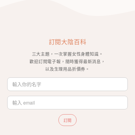
訂閱大陰百科
三大主題，一次掌握女性身體知識。
歡迎訂閱電子報，隨時獲得最新消息，
以及生理用品折價券。
訂閱