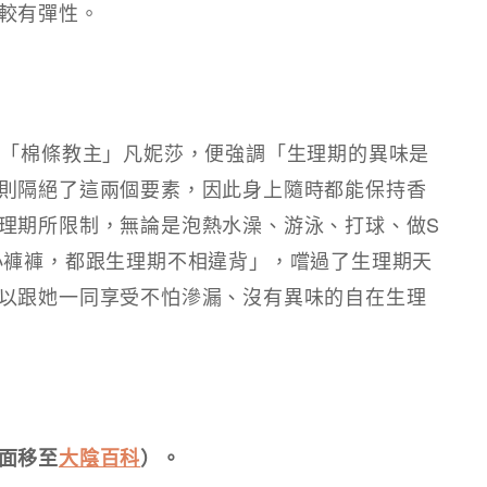
較有彈性。
的「棉條教主」凡妮莎，便強調「生理期的異味是
則隔絕了這兩個要素，因此身上隨時都能保持香
理期所限制，無論是泡熱水澡、游泳、打球、做S
小褲褲，都跟生理期不相違背」，嚐過了生理期天
以跟她一同享受不怕滲漏、沒有異味的自在生理
面移至
大陰百科
）。