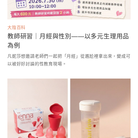
大陰百科
教師研習｜月經與性別——以多元生理用品
為例
凡妮莎想邀請老師們一起把「月經」從尷尬裡拿出來，變成可
以被好好討論的性教育現場。 ⁡