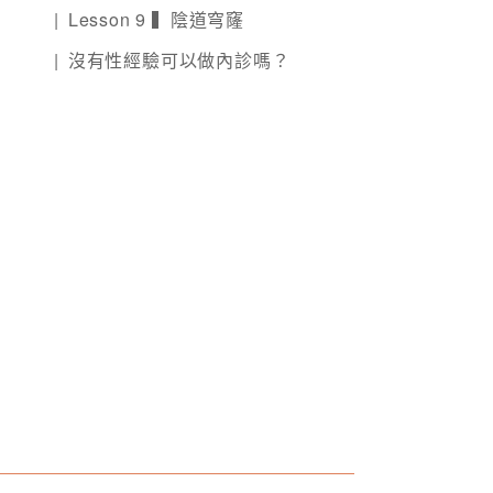
Lesson 9 ▍陰道穹窿
沒有性經驗可以做內診嗎？