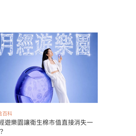
陰百科
經遊樂園讓衛生棉市值直接消失一
？