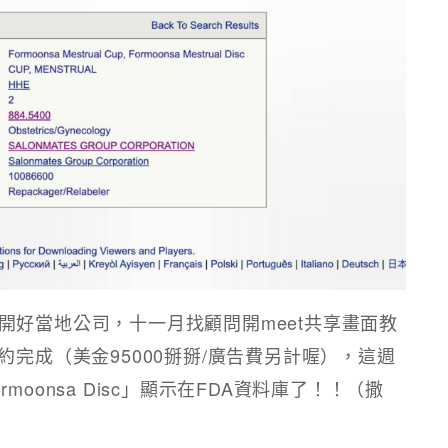
開好當地公司，十一月找顧問開meet共享畫面教
約完成（美金95000掰掰/廣告費另計喔），這週
oonsa Disc」顯示在FDA資料庫了！！（撒