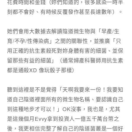
花費時間和金錢（妳們知道的，很多感染一時半
刻都不會好、有時候反覆發作甚至長達數年）。​
她們會用大數據去解讀陰道微生物與「早產/生
育/不孕/性傳染病」之間的關聯性，並推廣「只
用正確的抗生素殺死對妳身體有害的細菌、並保
留那些有益的細菌」（通常婦產科醫師用抗生素
都是通殺XD 像玩骰子那樣）​
聽到這裡是不是覺得「天啊我要來一份！我要知
道自己陰道裡面所有的微生物名稱、要認識自己
到這種地步才可以！」OK沒事，我也是，尤其
是這幾個月Evvy拿到投資人一億五千萬台幣之
後，我更相信完整了解自己的陰道菌叢是一個好