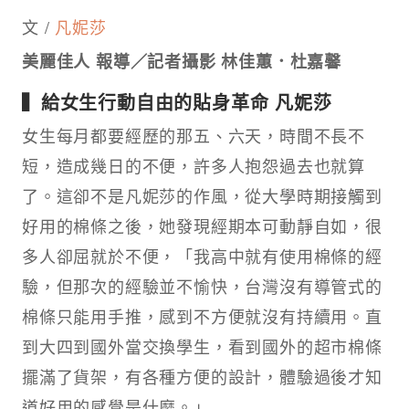
文 /
凡妮莎
美麗佳人 報導
／
記者攝影 林佳蕙
．
杜嘉馨
▍給女生行動自由的貼身革命 凡妮莎
女生每月都要經歷的那五、六天，時間不長不
短，造成幾日的不便，許多人抱怨過去也就算
了。這卻不是凡妮莎的作風，從大學時期接觸到
好用的棉條之後，她發現經期本可動靜自如，很
多人卻屈就於不便，「我高中就有使用棉條的經
驗，但那次的經驗並不愉快，台灣沒有導管式的
棉條只能用手推，感到不方便就沒有持續用。直
到大四到國外當交換學生，看到國外的超市棉條
擺滿了貨架，有各種方便的設計，體驗過後才知
道好用的感覺是什麼。」