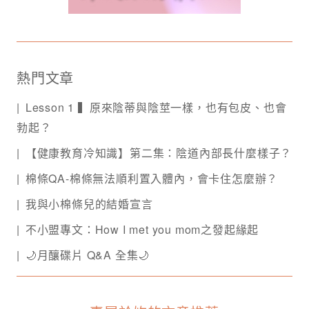
熱門文章
Lesson 1 ▍原來陰蒂與陰莖一樣，也有包皮、也會
勃起？
【健康教育冷知識】第二集：陰道內部長什麼樣子？
棉條QA-棉條無法順利置入體內，會卡住怎麼辦？
我與小棉條兒的結婚宣言
不小盟專文：How I met you mom之發起緣起
🌙月釀碟片 Q&A 全集🌙