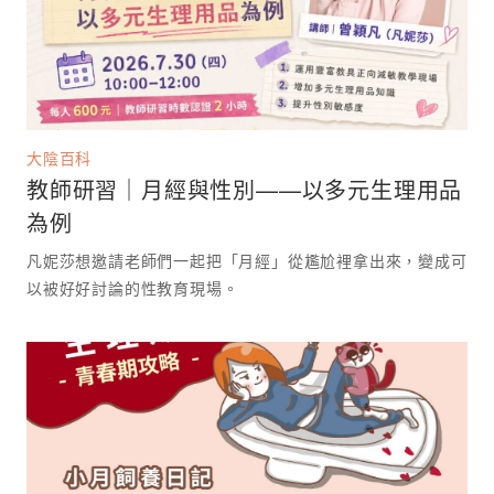
大陰百科
教師研習｜月經與性別——以多元生理用品
為例
凡妮莎想邀請老師們一起把「月經」從尷尬裡拿出來，變成可
以被好好討論的性教育現場。 ⁡