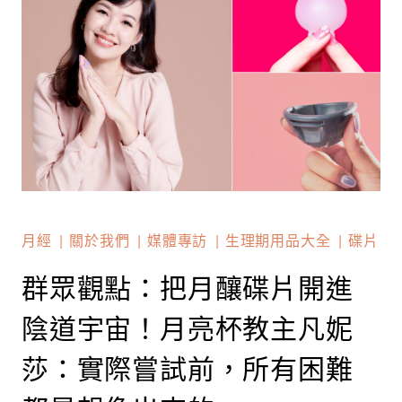
月經
關於我們
媒體專訪
生理期用品大全
碟片
群眾觀點：把月釀碟片開進
陰道宇宙！月亮杯教主凡妮
莎：實際嘗試前，所有困難