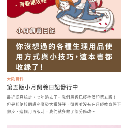
大陰百科
第五版小月飼養日記發行中
最近認真統計，七年過去了⋯我們最近已經準備印第五版！
但是即使校園講座廣發大獲好評，凱娜並沒有在月經教育停下
腳步，這個月再版時，我們就多做了部分修改～