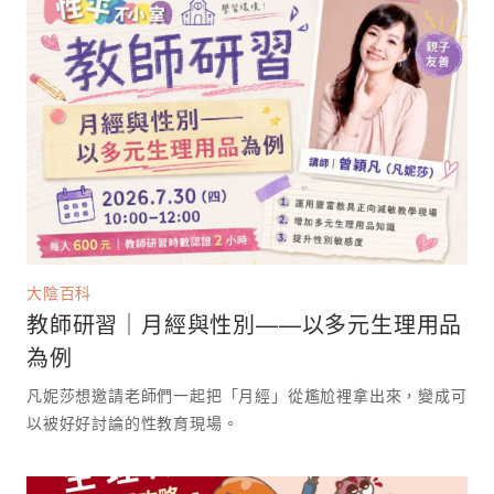
大陰百科
教師研習｜月經與性別——以多元生理用品
為例
凡妮莎想邀請老師們一起把「月經」從尷尬裡拿出來，變成可
以被好好討論的性教育現場。 ⁡