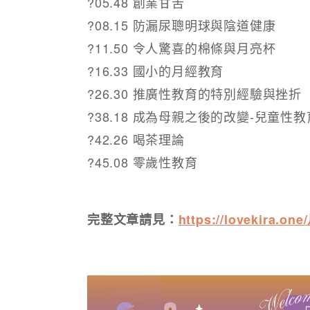
?05.48 創業甘苦​
?08.15 防漏尿聰明球與陰道健康​
?11.50 令人驚喜的棉條與月亮杯​
?16.33 國小的月經教育​
?26.30 推廣性教育的特別經驗與挫折​
?38.18 成為母親之後的改變-兒童性教育
?42.26 喝茶理論​
?45.08 零歲性教育
完整文章請見：
https://lovekira