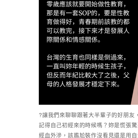
?讓我們來聊聊跟著大半輩子的好朋友，
記得自己初經來的時候嗎？妳是慌張驚
經血外滲，該尷尬裝作沒看見還是用自