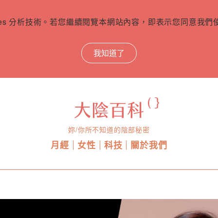
ies 分析技術。若您繼續閱覽本網站內容，即表示您同意我們使用
我知道了
妳/你所不知道的陰部秘密
月經
女性
科技
關於我們