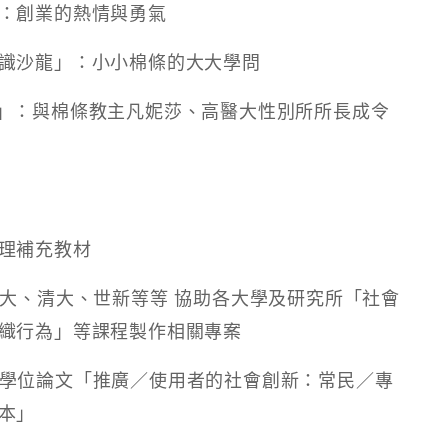
例會：創業的熱情與勇氣
中心通識沙龍」：小小棉條的大大學問
座談會」：與棉條教主凡妮莎、高醫大性別所所長成令
護理補充教材
大、政大、清大、世新等等 協助各大學及研究所「社會
織行為」等課程製作相關專案
所碩士學位論文「推廣／使用者的社會創新：常民／專
本」