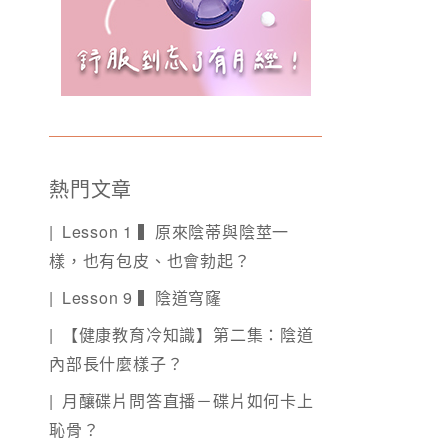
熱門文章
Lesson 1 ▍原來陰蒂與陰莖一
樣，也有包皮、也會勃起？
Lesson 9 ▍陰道穹窿
【健康教育冷知識】第二集：陰道
內部長什麼樣子？
月釀碟片問答直播－碟片如何卡上
恥骨？️