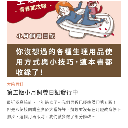
大陰百科
第五版小月飼養日記發行中
最近認真統計，七年過去了⋯我們最近已經準備印第五版！
但是即使校園講座廣發大獲好評，凱娜並沒有在月經教育停下
腳步，這個月再版時，我們就多做了部分修改～