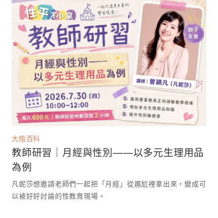
大陰百科
教師研習｜月經與性別——以多元生理用品
為例
凡妮莎想邀請老師們一起把「月經」從尷尬裡拿出來，變成可
以被好好討論的性教育現場。 ⁡