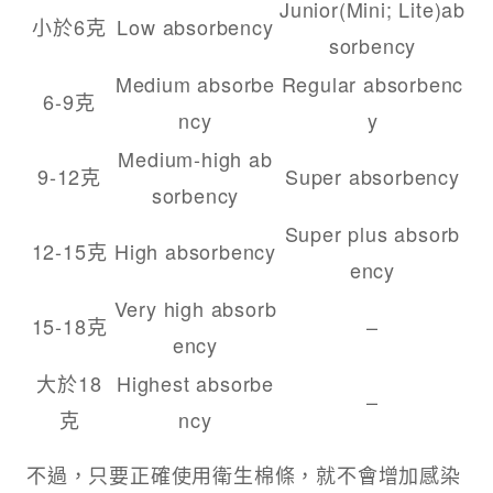
Junior(Mini; Lite)ab
小於6克
Low absorbency
sorbency
Medium absorbe
Regular absorbenc
6-9克
ncy
y
Medium-high ab
9-12克
Super absorbency
sorbency
Super plus absorb
12-15克
High absorbency
ency
Very high absorb
15-18克
–
ency
大於18
Highest absorbe
–
克
ncy
不過，只要正確使用衛生棉條，就不會增加感染