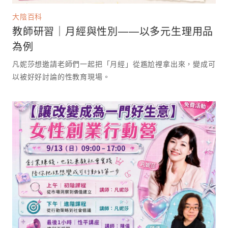
大陰百科
教師研習｜月經與性別——以多元生理用品
為例
凡妮莎想邀請老師們一起把「月經」從尷尬裡拿出來，變成可
以被好好討論的性教育現場。 ⁡