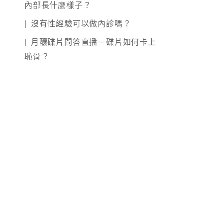
內部長什麼樣子？
沒有性經驗可以做內診嗎？
月釀碟片問答直播－碟片如何卡上
恥骨？️