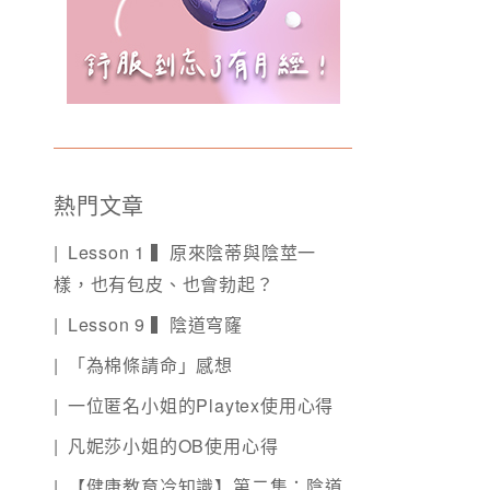
熱門文章
Lesson 1 ▍原來陰蒂與陰莖一
樣，也有包皮、也會勃起？
Lesson 9 ▍陰道穹窿
「為棉條請命」感想
一位匿名小姐的Playtex使用心得
凡妮莎小姐的OB使用心得
【健康教育冷知識】第二集：陰道