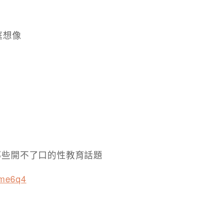
庭想像
那些開不了口的性教育話題
/6me6q4