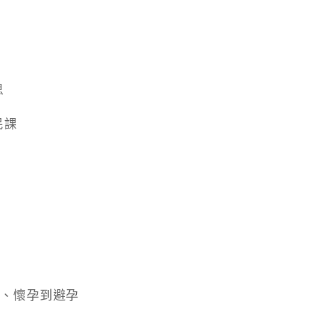
思
民課
為、懷孕到避孕