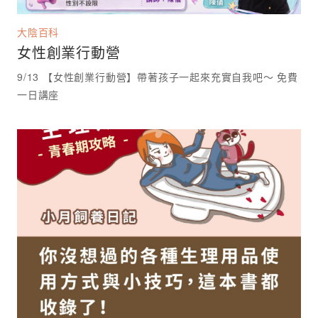
大陰百科
女性創業行動營
9/13 【女性創業行動營】帶著孩子一起來充實自我吧～ 免費
一日講座 ⁡