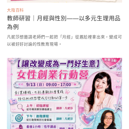
大陰百科
教師研習｜月經與性別——以多元生理用品
為例
凡妮莎想邀請老師們一起把「月經」從尷尬裡拿出來，變成可
以被好好討論的性教育現場。 ⁡