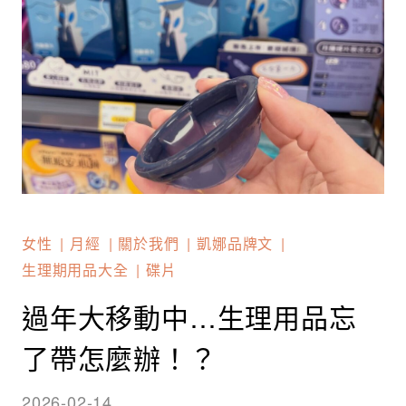
女性
月經
關於我們
凱娜品牌文
生理期用品大全
碟片
過年大移動中…生理用品忘
了帶怎麼辦！？
2026-02-14