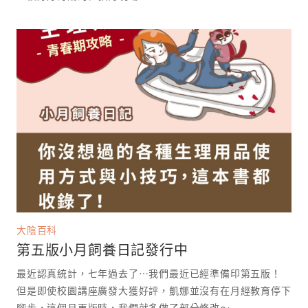
大陰百科
第五版小月飼養日記發行中
最近認真統計，七年過去了⋯我們最近已經準備印第五版！
但是即使校園講座廣發大獲好評，凱娜並沒有在月經教育停下
腳步，這個月再版時，我們就多做了部分修改～