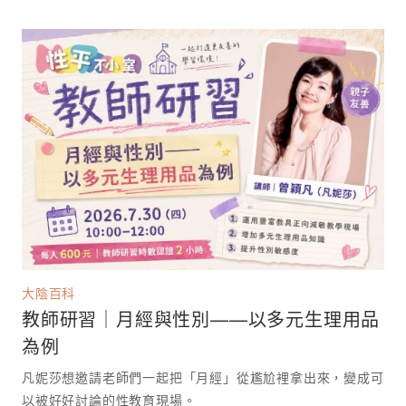
大陰百科
教師研習｜月經與性別——以多元生理用品
為例
凡妮莎想邀請老師們一起把「月經」從尷尬裡拿出來，變成可
以被好好討論的性教育現場。 ⁡