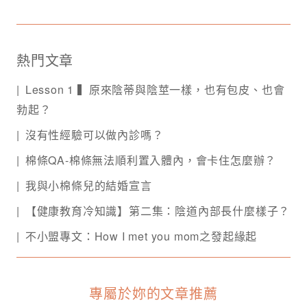
熱門文章
Lesson 1 ▍原來陰蒂與陰莖一樣，也有包皮、也會
勃起？
沒有性經驗可以做內診嗎？
棉條QA-棉條無法順利置入體內，會卡住怎麼辦？
我與小棉條兒的結婚宣言
【健康教育冷知識】第二集：陰道內部長什麼樣子？
不小盟專文：How I met you mom之發起緣起
專屬於妳的文章推薦