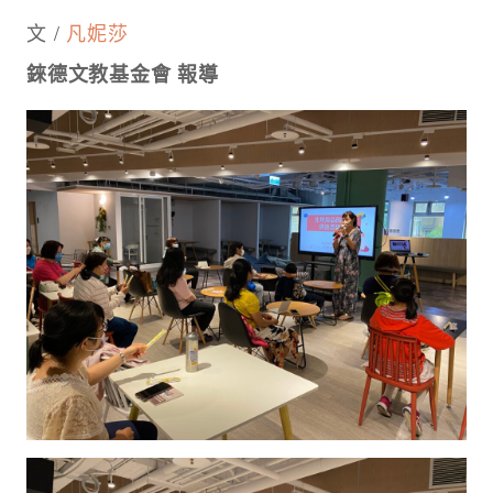
文 /
凡妮莎
錸德文教基金會 報導