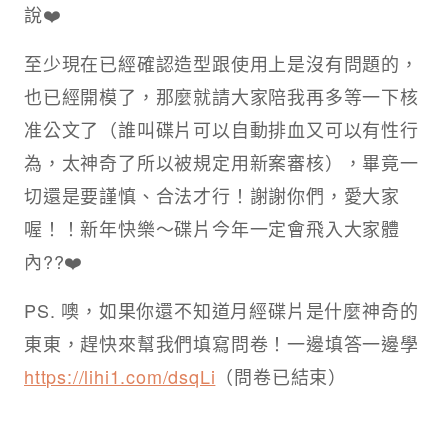
說❤️
至少現在已經確認造型跟使用上是沒有問題的，
也已經開模了，那麼就請大家陪我再多等一下核
准公文了（誰叫碟片可以自動排血又可以有性行
為，太神奇了所以被規定用新案審核），畢竟一
切還是要謹慎、合法才行！謝謝你們，愛大家
喔！！新年快樂～碟片今年一定會飛入大家體
內??❤️
PS. 噢，如果你還不知道月經碟片是什麼神奇的
東東，趕快來幫我們填寫問卷！一邊填答一邊學
https://lihi1.com/dsqLi
（問卷已結束）