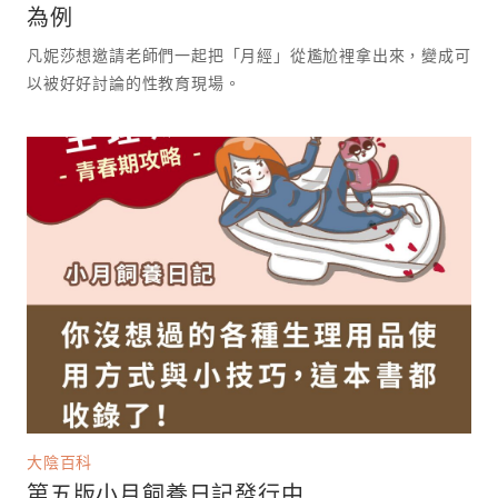
為例
凡妮莎想邀請老師們一起把「月經」從尷尬裡拿出來，變成可
以被好好討論的性教育現場。 ⁡
大陰百科
第五版小月飼養日記發行中