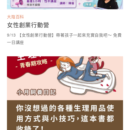
大陰百科
女性創業行動營
9/13 【女性創業行動營】帶著孩子一起來充實自我吧～ 免費
一日講座 ⁡