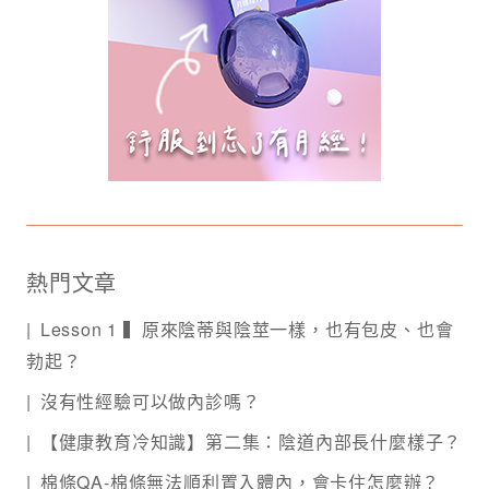
熱門文章
Lesson 1 ▍原來陰蒂與陰莖一樣，也有包皮、也會
勃起？
沒有性經驗可以做內診嗎？
【健康教育冷知識】第二集：陰道內部長什麼樣子？
棉條QA-棉條無法順利置入體內，會卡住怎麼辦？