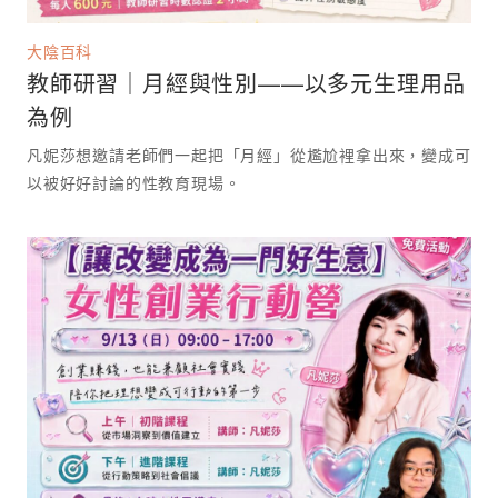
大陰百科
教師研習｜月經與性別——以多元生理用品
為例
凡妮莎想邀請老師們一起把「月經」從尷尬裡拿出來，變成可
以被好好討論的性教育現場。 ⁡