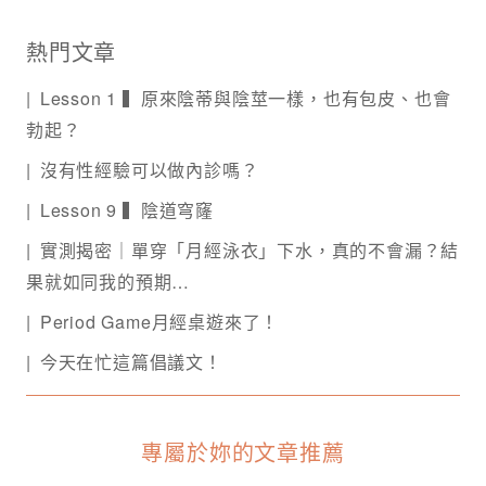
熱門文章
Lesson 1 ▍原來陰蒂與陰莖一樣，也有包皮、也會
勃起？
沒有性經驗可以做內診嗎？
Lesson 9 ▍陰道穹窿
實測揭密｜單穿「月經泳衣」下水，真的不會漏？結
果就如同我的預期…
Period Game月經桌遊來了！
今天在忙這篇倡議文！
專屬於妳的文章推薦