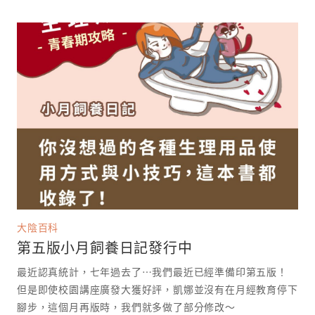
大陰百科
第五版小月飼養日記發行中
最近認真統計，七年過去了⋯我們最近已經準備印第五版！
但是即使校園講座廣發大獲好評，凱娜並沒有在月經教育停下
腳步，這個月再版時，我們就多做了部分修改～