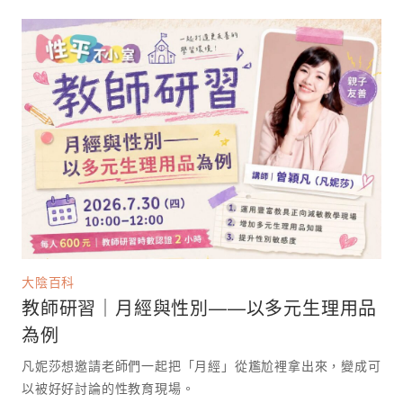
大陰百科
教師研習｜月經與性別——以多元生理用品
為例
凡妮莎想邀請老師們一起把「月經」從尷尬裡拿出來，變成可
以被好好討論的性教育現場。 ⁡