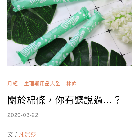
月經
生理期用品大全
棉條
關於棉條，你有聽說過…？
2020-03-22
文 /
凡妮莎