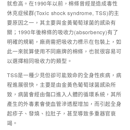
就愈高。在1990年以前，棉條曾經是造成毒性
休克症候群(Toxic shock syndrome, TSS)的主
要原因之一，其主要與金黃葡萄球菌的感染有
關；1990年後棉條的吸收力(absorbency)有了
明確的規範，廠商需把吸收力標示在包裝上，如
此一來就算使用不同廠牌的棉條，也就很容易可
以選擇相同吸收力的類型。
TSS是一種少見但卻可能致命的全身性疾病，病
程進展很快，主要是由金黃色葡萄球菌感染所
致，病菌會經由傷口進入人體的循環系統，其所
產生的外毒素會使血管滲透壓增加，而引起全身
起疹子、發燒、拉肚子，甚至導致多重器官衰
竭。