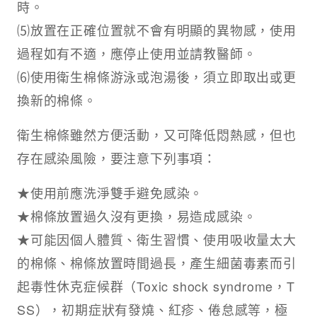
時。
⑸放置在正確位置就不會有明顯的異物感，使用
過程如有不適，應停止使用並請教醫師。
⑹使用衛生棉條游泳或泡湯後，須立即取出或更
換新的棉條。
衛生棉條雖然方便活動，又可降低悶熱感，但也
存在感染風險，要注意下列事項：
★使用前應洗淨雙手避免感染。
★棉條放置過久沒有更換，易造成感染。
★可能因個人體質、衛生習慣、使用吸收量太大
的棉條、棉條放置時間過長，產生細菌毒素而引
起毒性休克症候群（Toxic shock syndrome，T
SS），初期症狀有發燒、紅疹、倦怠感等，極