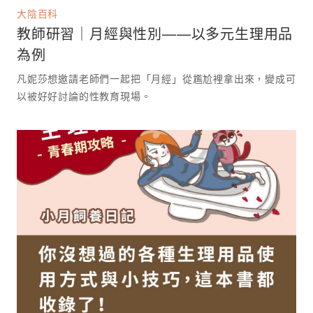
大陰百科
教師研習｜月經與性別——以多元生理用品
為例
凡妮莎想邀請老師們一起把「月經」從尷尬裡拿出來，變成可
以被好好討論的性教育現場。 ⁡