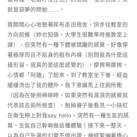
就是惡夢的開始……。
我開開心心地墊著尿布走出宿舍，快步往教室的
方向前進（妳也知道，大學生很難準時進教室上
課），但突然有一種下體被蹂躪的感覺，好像穿
著極厚而且不貼身的粗布內褲（別問我為什麼這
樣形容，我真的是這麼感覺的），摩擦啊摩擦，
心情都「阿雜」了起來。到了教室坐下後，經血
緩緩流出了我的體外，我下意識馬上往廁所衝
（因為在使用棉條時，如果突然有濕濕的感覺就
代表該去廁所檢查），脫掉褲子後看見一小抹紅
在衛生棉上對我say hello，突然有一種生氣的感
覺，生氣自己幹嘛做這種體驗！接下來一整天，
以為自己外漏的幻覺不停出現，神經緊繃著擔心