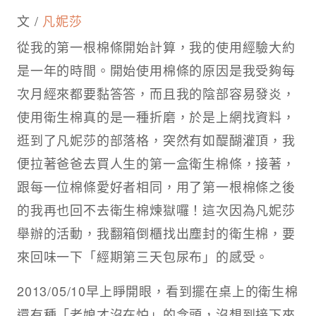
文 /
凡妮莎
從我的第一根棉條開始計算，我的使用經驗大約
是一年的時間。開始使用棉條的原因是我受夠每
次月經來都要黏答答，而且我的陰部容易發炎，
使用衛生棉真的是一種折磨，於是上網找資料，
逛到了凡妮莎的部落格，突然有如醍醐灌頂，我
便拉著爸爸去買人生的第一盒衛生棉條，接著，
跟每一位棉條愛好者相同，用了第一根棉條之後
的我再也回不去衛生棉煉獄囉！這次因為凡妮莎
舉辦的活動，我翻箱倒櫃找出塵封的衛生棉，要
來回味一下「經期第三天包尿布」的感受。
2013/05/10早上睜開眼，看到擺在桌上的衛生棉
還有種「老娘才沒在怕」的念頭，沒想到接下來