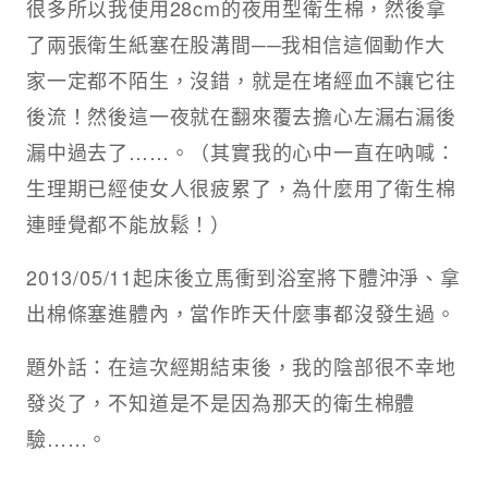
很多所以我使用28cm的夜用型衛生棉，然後拿
了兩張衛生紙塞在股溝間──我相信這個動作大
家一定都不陌生，沒錯，就是在堵經血不讓它往
後流！然後這一夜就在翻來覆去擔心左漏右漏後
漏中過去了……。（其實我的心中一直在吶喊：
生理期已經使女人很疲累了，為什麼用了衛生棉
連睡覺都不能放鬆！）
2013/05/11起床後立馬衝到浴室將下體沖淨、拿
出棉條塞進體內，當作昨天什麼事都沒發生過。
題外話：在這次經期結束後，我的陰部很不幸地
發炎了，不知道是不是因為那天的衛生棉體
驗……。