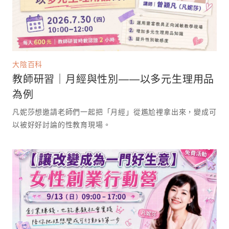
大陰百科
教師研習｜月經與性別——以多元生理用品
為例
凡妮莎想邀請老師們一起把「月經」從尷尬裡拿出來，變成可
以被好好討論的性教育現場。 ⁡