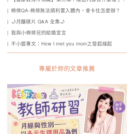
棉條QA-棉條無法順利置入體內，會卡住怎麼辦？
🌙月釀碟片 Q&A 全集🌙
我與小棉條兒的結婚宣言
不小盟專文：How I met you mom之發起緣起
專屬於妳的文章推薦