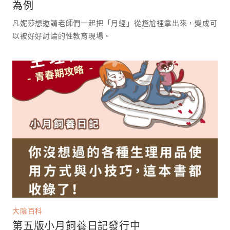
為例
凡妮莎想邀請老師們一起把「月經」從尷尬裡拿出來，變成可
以被好好討論的性教育現場。 ⁡
大陰百科
第五版小月飼養日記發行中