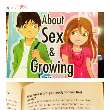
文 /
凡妮莎