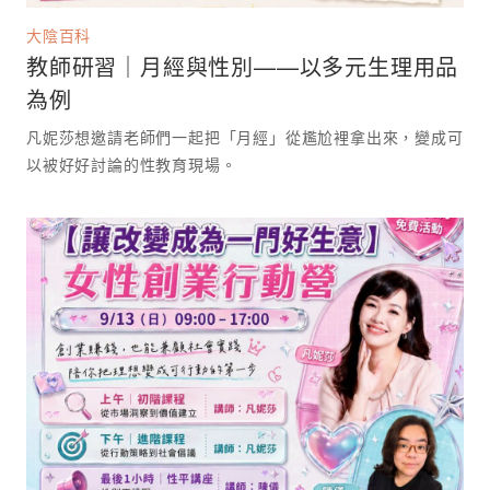
大陰百科
教師研習｜月經與性別——以多元生理用品
為例
凡妮莎想邀請老師們一起把「月經」從尷尬裡拿出來，變成可
以被好好討論的性教育現場。 ⁡