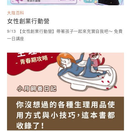
大陰百科
女性創業行動營
9/13 【女性創業行動營】帶著孩子一起來充實自我吧～ 免費
一日講座 ⁡