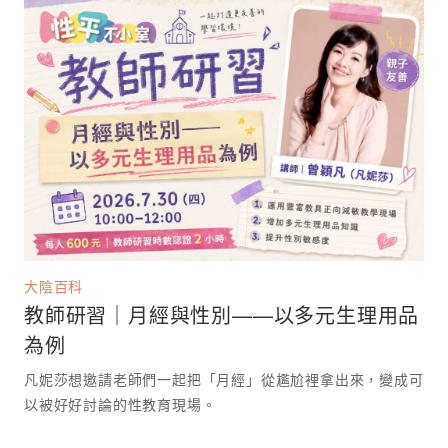
大陰百科
教師研習｜月經與性別——以多元生理用品
為例
凡妮莎想邀請老師們一起把「月經」從尷尬裡拿出來，變成可
以被好好討論的性教育現場。 ⁡