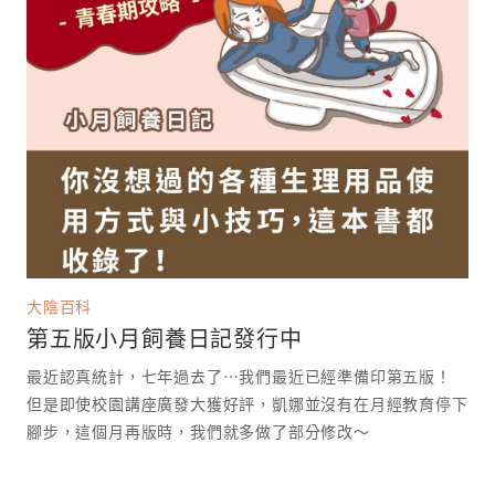
大陰百科
第五版小月飼養日記發行中
最近認真統計，七年過去了⋯我們最近已經準備印第五版！
但是即使校園講座廣發大獲好評，凱娜並沒有在月經教育停下
腳步，這個月再版時，我們就多做了部分修改～