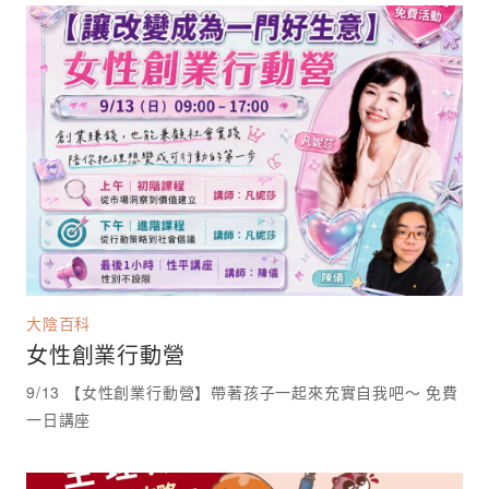
大陰百科
女性創業行動營
9/13 【女性創業行動營】帶著孩子一起來充實自我吧～ 免費
一日講座 ⁡